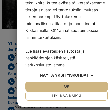
tekniikoita, kuten evästeitä, kerätäksemme
tietoja sinusta eri tarkoituksiin, mukaan
lukien parempi käyttökokemus,
toiminnallisuus, tilastot ja markkinointi.
Klikkaamalla "OK" annat suostumuksesi
näihin tarkoituksiin.
Yhteystiedot
Jari Piippo, ri (AMK)
Lue lisää evästeiden käytöstä ja
044 3610333
henkilötietojen käsittelystä
jari.piippo@skkoy.fi
verkkosivustollamme.
Salla Nurmi, ri (AMK)
NÄYTÄ
YKSITYISKOHDAT
045 78702627
JOO
EI
OK
JOO
EI
salla.nurmi@skkoy.fi
VÄLTTÄMÄTÖN
ASETUKSET
HYLKÄÄ KAIKKI
Insinööritoimisto Savon
Kunto & Kosteus Oy
JOO
EI
JOO
EI
Maaherrankatu 27, 70100 Kuopio