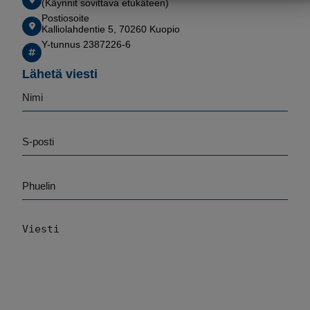
MARKKINOINTI
STATISTIK
(Käynnit sovittava etukäteen)
Postiosoite
Kalliolahdentie 5, 70260 Kuopio
Y-tunnus 2387226-6
Lähetä viesti